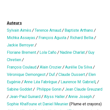
Auteurs
Sylvain Aimès
/
Terence Arnaud
/
Baptiste Arthano
/
Michka Assayas
/
François Agusta
/
Richard Bellia
/
Jackie Berroyer
/
Floriane Brement
/
Lola Caño
/
Nadine Charlat
/
Guy
Chretien
/
François Coulaud
/
Alain Crozier
/
Aurélie Da Silva
/
Véronique Demongeot
/
Duf
/
Claude Dussert
/
Elen
Eugénie
/
Anne Léa Fabrègue
/
Laurence M. Gabriell
, /
Sabine Goddet
/
Philippe Gonin
/
Jean Claude Greuzard
/
Jean-Paul Guinard
/
Alyss Haller
/
Annie Joseph
/
Sophie Khalfoune et Daniel Meunier
(Plume et crayons)