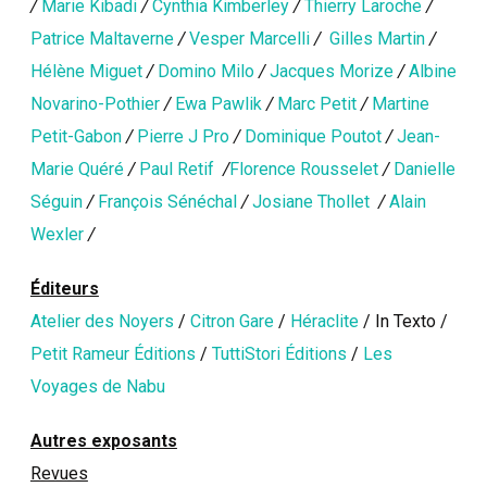
/
Marie Kibadi
/
Cynthia Kimberley
/
Thierry Laroche
/
Patrice Maltaverne
/
Vesper Marcelli
/
Gilles Martin
/
Hélène Miguet
/
Domino Milo
/
Jacques Morize
/
Albine
Novarino-Pothier
/
Ewa Pawlik
/
Marc Petit
/
Martine
Petit-Gabon
/
Pierre J Pro
/
Dominique Poutot
/
Jean-
Marie Quéré
/
Paul Retif
/
Florence Rousselet
/
Danielle
Séguin
/
François Sénéchal
/
Josiane Thollet
/
Alain
Wexler
/
Éditeurs
Atelier des Noyers
/
Citron Gare
/
Héraclite
/ In Texto /
Petit Rameur Éditions
/
TuttiStori Éditions
/
Les
Voyages de Nabu
Autres exposants
Revues