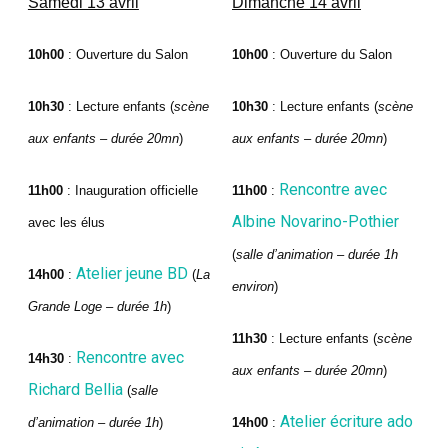
Samedi 13 avril
Dimanche 14 avril
10h00
: Ouverture du Salon
10h00
: Ouverture du Salon
10h30
: Lecture enfants (
scène
10h30
: Lecture enfants (
scène
aux enfants – durée 20mn
)
aux enfants – durée 20mn
)
Rencontre avec
11h00
: Inauguration officielle
11h00
:
Albine Novarino-Pothier
avec les élus
(
salle d’animation – durée 1h
Atelier jeune BD
14h00
:
(
La
environ
)
Grande Loge – durée 1h
)
11h30
: Lecture enfants (
scène
Rencontre avec
14h30
:
aux enfants – durée 20mn
)
Richard Bellia
(
salle
Atelier écriture ado
d’animation – durée 1h
)
14h00
: