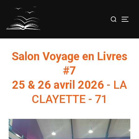
ACCUEIL
Salon Voyage en Livres
#7
25 & 26 avril 2026
- LA
CLAYETTE - 71