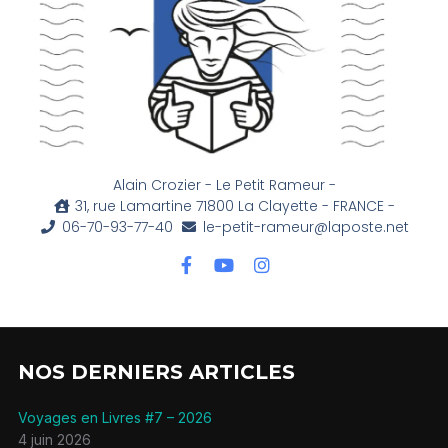
Alain Crozier - Le Petit Rameur -
31, rue Lamartine 71800 La Clayette - FRANCE -
06-70-93-77-40
le-petit-rameur@laposte.net
NOS DERNIERS ARTICLES
Voyages en Livres #7 – 2026
4 juin 2026